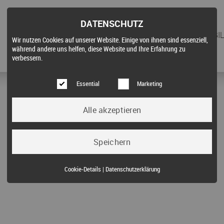
DATENSCHUTZ
STARTSEITE
FÜR KÄUFER
IMMOBIL
Wir nutzen Cookies auf unserer Website. Einige von ihnen sind essenziell,
während andere uns helfen, diese Website und Ihre Erfahrung zu
verbessern.
Essential
Marketing
Essential (3)
Cookie-Details
|
Datenschutzerklärung
Name:
Cookie Hinweis
Zweck:
Speichert die Cookie-Einstellungen des Besuchers
Cookies:
allowCookie
Laufzeit:
3 Monate