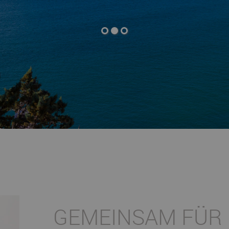
Name:
Session
Zweck:
Speichert die aktuelle Session des Besuchers
Cookies:
PHPSESSID
Laufzeit:
Dauer der Browsersitzung
Name:
Resolution
Zweck:
Speichert die Auflösung des Browserfensters
Cookies:
resolution
Laufzeit:
Dauer der Browsersitzung
Marketing (1)
Name:
Google Analytics
Anbieter:
Google LLC
Zweck:
Cookie von Google zur Analyse von Websites. Generiert
statistische Daten darüber, wie der Besucher die
Website nutzt.
Cookies:
_ga, _gat, _gid
GEMEINSAM FÜR
Laufzeit:
2 Jahre