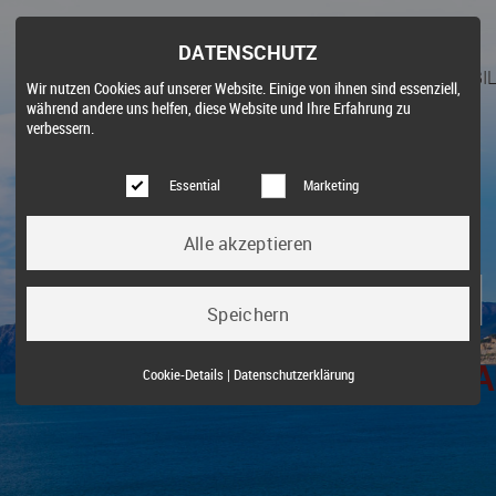
DATENSCHUTZ
STARTSEITE
FÜR KÄUFER
IMMOBIL
Wir nutzen Cookies auf unserer Website. Einige von ihnen sind essenziell,
während andere uns helfen, diese Website und Ihre Erfahrung zu
verbessern.
Essential
Marketing
ZLICH WILLKO
TEULADA & MORAIRA
Essential (3)
Cookie-Details
|
Datenschutzerklärung
Name:
Cookie Hinweis
Zweck:
Speichert die Cookie-Einstellungen des Besuchers
Cookies:
allowCookie
Laufzeit:
3 Monate