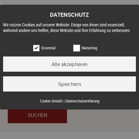
DATENSCHUTZ
Wir nutzen Cookies auf unserer Website. Einige von ihnen sind essenziell,
während andere uns helfen, diese Website und Ihre Erfahrung zu verbessern.
Essential
Marketing
Objektart
Kauf
Essential (3)
Cookie-Details
|
Datenschutzerklärung
Name:
Cookie Hinweis
Zweck:
Speichert die Cookie-Einstellungen des Besuchers
Cookies:
allowCookie
Laufzeit:
3 Monate