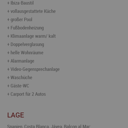
+ Ibiza-Baustil
+ vollausgestattete Küche
+ großer Pool
+ Fußbodenheizung
+ Klimaanlage warm/ kalt
+ Doppelverglasung
+ helle Wohnräume
+ Alarmanlage
+ Video-Gegensprechanlage
+ Waschüche
+ Gäste-WC
+ Carport für 2 Autos
LAGE
Spanien, Costa Blanca, Jávea, Balcon al Mar: