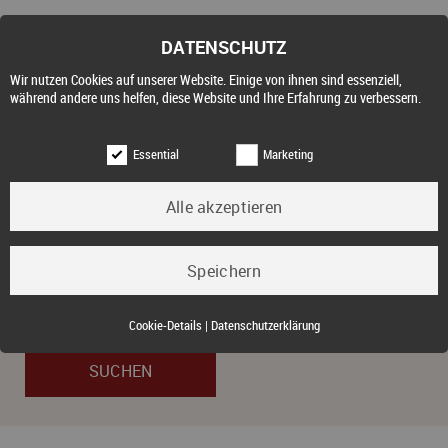
DATENSCHUTZ
Wir nutzen Cookies auf unserer Website. Einige von ihnen sind essenziell,
während andere uns helfen, diese Website und Ihre Erfahrung zu verbessern.
Essential
Marketing
Objektart
Kauf
Essential (3)
Cookie-Details
|
Datenschutzerklärung
Name:
Cookie Hinweis
Zweck:
Speichert die Cookie-Einstellungen des Besuchers
Cookies:
allowCookie
Laufzeit:
3 Monate