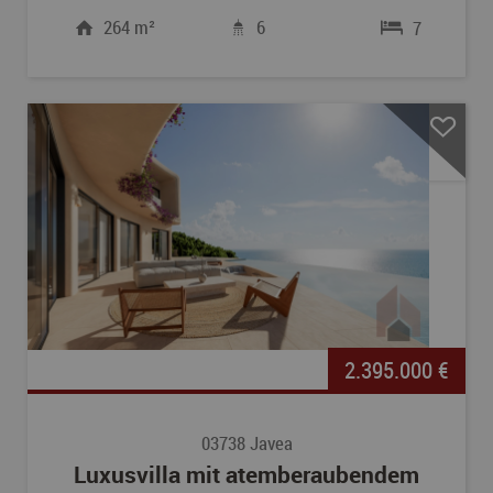
264 m²
6
7
2.395.000 €
03738 Javea
Luxusvilla mit atemberaubendem