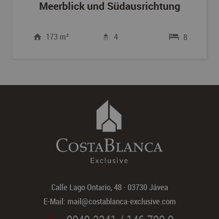
Meerblick und Südausrichtung
173 m²
4
8
Calle Lago Ontario, 48
·
03730 Jávea
E-Mail:
mail@costablanca-exclusive.com