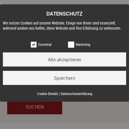
DATENSCHUTZ
Wir nutzen Cookies auf unserer Website. Einige von ihnen sind essenziell,
während andere uns helfen, diese Website und Ihre Erfahrung zu verbessern.
Essential
Marketing
Objektart
Kauf
Essential (3)
Cookie-Details
|
Datenschutzerklärung
Name:
Cookie Hinweis
Zweck:
Speichert die Cookie-Einstellungen des Besuchers
Cookies:
allowCookie
Laufzeit:
3 Monate