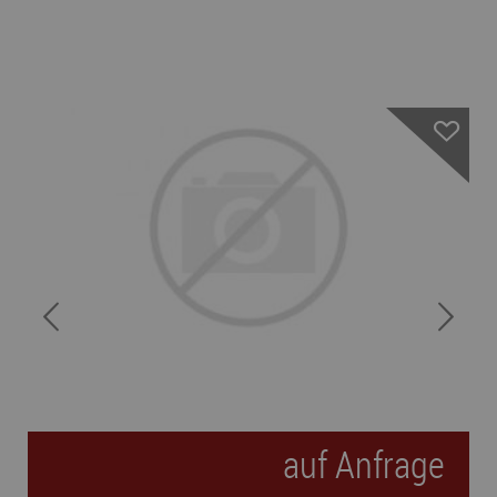
Name:
Session
Zweck:
Speichert die aktuelle Session des Besuchers
Cookies:
PHPSESSID
Laufzeit:
Dauer der Browsersitzung
Name:
Resolution
Zweck:
Speichert die Auflösung des Browserfensters
Cookies:
resolution
Laufzeit:
Dauer der Browsersitzung
Marketing (1)
Name:
Google Analytics
Anbieter:
Google LLC
Zweck:
Cookie von Google zur Analyse von Websites. Generiert
statistische Daten darüber, wie der Besucher die Website
nutzt.
Cookies:
_ga, _gat, _gid
auf Anfrage
Laufzeit:
2 Jahre