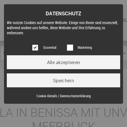
DATENSCHUTZ
STARTSEITE
FÜR KÄUFER
IMMOBIL
Wir nutzen Cookies auf unserer Website. Einige von ihnen sind essenziell,
während andere uns helfen, diese Website und Ihre Erfahrung zu
verbessern.
Essential
Marketing
Kauf
Essential (3)
Cookie-Details
|
Datenschutzerklärung
Name:
Cookie Hinweis
LLA IN BENISSA MIT U
Zweck:
Speichert die Cookie-Einstellungen des Besuchers
Cookies:
allowCookie
MEERBLICK
Laufzeit:
3 Monate